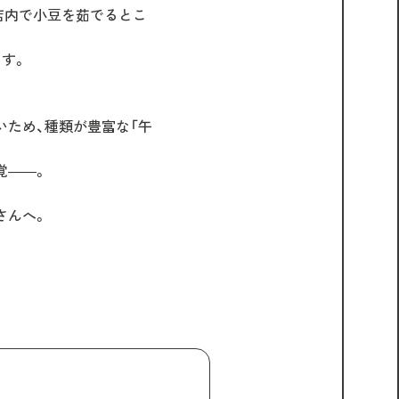
店内で小豆を茹でるとこ
す。
ため、種類が豊富な「午
覚――。
さんへ。