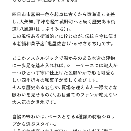
四日市市富田一色を起点に古くから東海道と交差
し、大矢知、平津を経て菰野町へと続く歴史ある街
道「八風道（はっぷうみち）」。
この風情ある街道沿いに佇むのが、伝統を今に伝え
る老舗和菓子店「亀屋佐吉（かめやさきち）」です。
どこかノスタルジックで温かみのある木造の建物
に一歩足を踏み入れれば、ショーケースには職人が
一つひとつ丁寧に仕上げた色鮮やかで形も可愛ら
しい四季折々の和菓子が美しく並びます。
そんな歴史ある名店が、夏場を迎えると一際大きな
賑わいを見せるのが、お目当てのファンが絶えない
大人気のかき氷です。
自慢の味わいは、ベースとなる4種類の特製シロッ
プから選ぶスタイル。