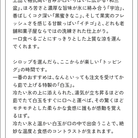
上品で格式高い甘みが口いっぱいに広がる「和三
盆」、ほろ苦さと濃厚な旨味が氷に絡み合う「宇治」、
香ばしくコク深い「黒蜜きなこ」、そして果実のフレ
ッシュさを感じる甘酸っぱい「イチゴ」と、どれも老
舗和菓子屋ならではの洗練された仕上がり。
一口食べるごとにすっきりとした上質な涼を運ん
でくれます。
シロップを選んだら、ここからが楽しい「トッピン
グ」の時間です。
一番のおすすめは、なんといっても注文を受けてか
ら茹で上げる特製の「白玉」。
冷たい氷の上に添えられた、湯気が立ち昇るほどの
茹でたて白玉をすぐに口へと運べば、その驚くほど
モチモチとした柔らかな食感に誰もが感動を覚え
るはず。
冷たい氷と温かい白玉が口の中で出会うことで、絶
妙な温度と食感のコントラストが生まれます。