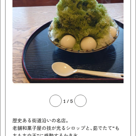
1
/
5
歴史ある街道沿いの名店。
老舗和菓子屋の技が光るシロップと、茹でたて“も
ちもち白玉”に感動するかき氷。