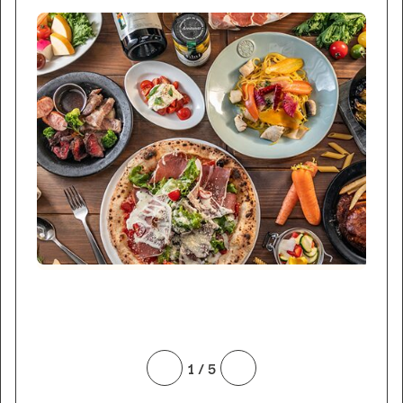
1
/
5