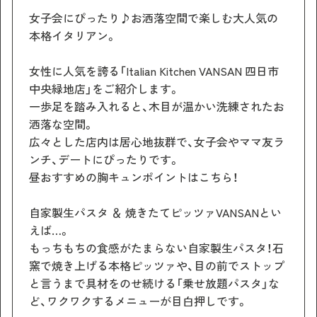
女子会にぴったり♪お洒落空間で楽しむ大人気の
本格イタリアン。
女性に人気を誇る「Italian Kitchen VANSAN 四日市
中央緑地店」をご紹介します。
一歩足を踏み入れると、木目が温かい洗練されたお
洒落な空間。
広々とした店内は居心地抜群で、女子会やママ友ラ
ンチ、デートにぴったりです。
昼おすすめの胸キュンポイントはこちら！
自家製生パスタ ＆ 焼きたてピッツァVANSANとい
えば…。
もっちもちの食感がたまらない自家製生パスタ！石
窯で焼き上げる本格ピッツァや、目の前でストップ
と言うまで具材をのせ続ける「乗せ放題パスタ」な
ど、ワクワクするメニューが目白押しです。