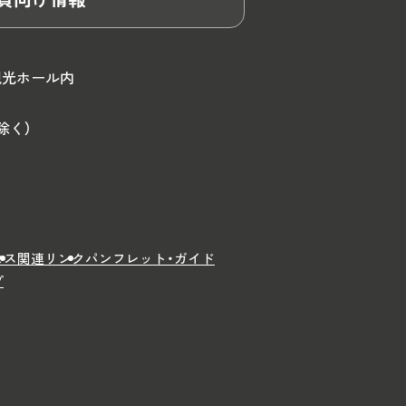
観光ホール内
除く）
セス
関連リンク
パンフレット・ガイド
プ