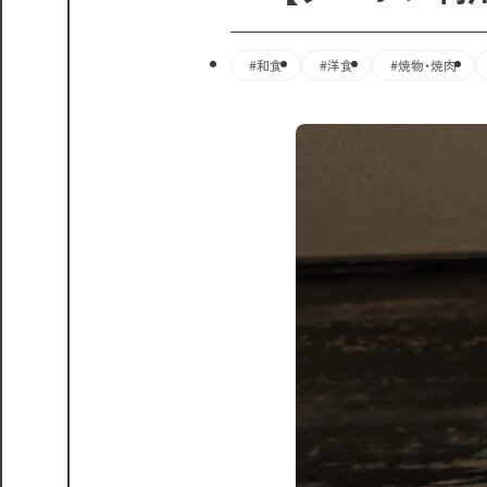
#和食
#洋食
#焼物・焼肉