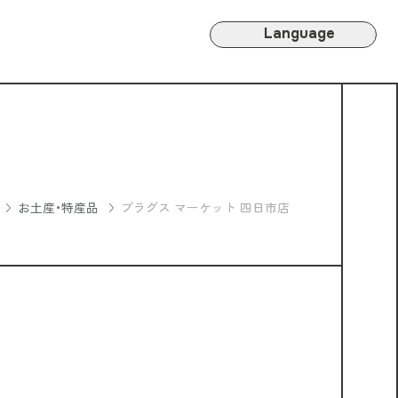
Language
お土産・特産品
プラグス マーケット 四日市店