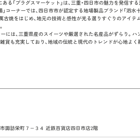
にある「プラグスマーケット」は、三重・四日市の魅力を発信する
場」コーナーでは、四日市市が認定する地場製品ブランド「泗水
萬古焼をはじめ、地元の技術と感性が光る選りすぐりのアイテ
。
ナーには、三重県産のスイーツや厳選された名産品がずらり。ハ
雑貨も充実しており、地域の伝統と現代のトレンドが心地よく
市諏訪栄町７−３４ 近鉄百貨店四日市店2階