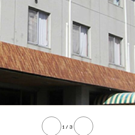
1
/
3