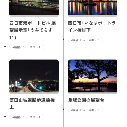
四日市港ポートビル 展
四日市・いなばポートラ
望展示室「うみてらす
イン橋脚下
14」
#展望・ビュースポット
#展望・ビュースポット
富田山城道路歩道橋橋
垂坂公園の展望台
上
#展望・ビュースポット
#展望・ビュースポット